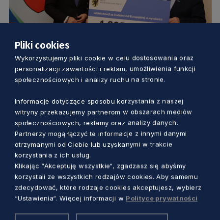
Pliki cookies
URZĄD
Wykorzystujemy pliki cookie w celu dostosowania oraz
personalizacji zawartości i reklam, umożliwienia funkcji
Ponad 4 mln zł dla samorządów na
społecznościowych i analizy ruchu na stronie.
Powiślu. Dotacje unijne na wsparcie
Informacje dotyczące sposobu korzystania z naszej
usług społecznych
witryny przekazujemy partnerom w obszarach mediów
Marcin Szumny
5 lat temu
społecznościowych, reklamy oraz analizy danych.
Partnerzy mogą łączyć te informacje z innymi danymi
otrzymanymi od Ciebie lub uzyskanymi w trakcie
korzystania z ich usług.
Klikając “Akceptuję wszystkie“, zgadzasz się abyśmy
korzystali ze wszystkich rodzajów cookies. Aby samemu
zdecydować, które rodzaje cookies akceptujesz, wybierz
“Ustawienia“. Więcej informacji w
Polityce prywatności