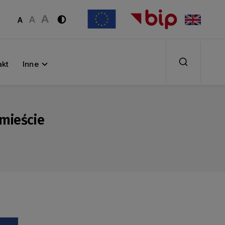
akt
Inne
jmieście