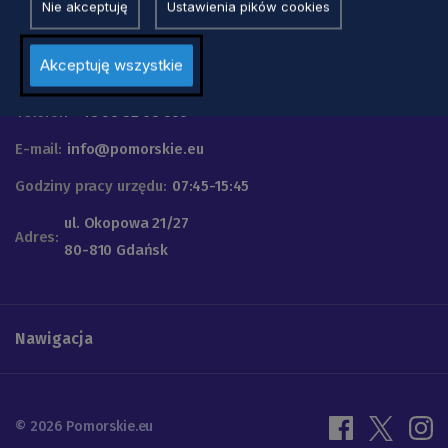
Nie akceptuję
Ustawienia pików cookies
Urząd Marszałkowski
Akceptuję wszystkie
Województwa Pomorskiego
Telefon
+48 58 32 68 555
E-mail:
info@pomorskie.eu
Godziny pracy urzędu:
07:45-15:45
ul. Okopowa 21/27
Adres:
80-810 Gdańsk
Nawigacja
© 2026 Pomorskie.eu