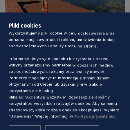
Pliki cookies
TURYSTYKA I SPORT
Wykorzystujemy pliki cookie w celu dostosowania oraz
personalizacji zawartości i reklam, umożliwienia funkcji
społecznościowych i analizy ruchu na stronie.
Pomysł na aktywny weekend: kajakiem
szlakiem nowych przystani na Pomorzu
Informacje dotyczące sposobu korzystania z naszej
[ZDJĘCIA]
witryny przekazujemy partnerom w obszarach mediów
5 lat temu
społecznościowych, reklamy oraz analizy danych.
Partnerzy mogą łączyć te informacje z innymi danymi
otrzymanymi od Ciebie lub uzyskanymi w trakcie
korzystania z ich usług.
Klikając “Akceptuję wszystkie“, zgadzasz się abyśmy
korzystali ze wszystkich rodzajów cookies. Aby samemu
zdecydować, które rodzaje cookies akceptujesz, wybierz
“Ustawienia“. Więcej informacji w
Polityce prywatności