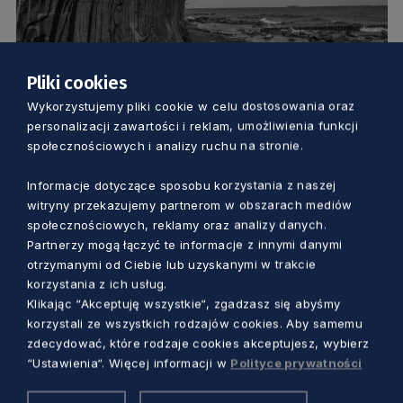
Pliki cookies
KULTURA
Wykorzystujemy pliki cookie w celu dostosowania oraz
personalizacji zawartości i reklam, umożliwienia funkcji
Tych miejsc nie znajdziecie na zwykłej
społecznościowych i analizy ruchu na stronie.
mapie. Gdynia oczami flanerów
Informacje dotyczące sposobu korzystania z naszej
witryny przekazujemy partnerom w obszarach mediów
Marcin Szumny
4 lata temu
społecznościowych, reklamy oraz analizy danych.
Partnerzy mogą łączyć te informacje z innymi danymi
otrzymanymi od Ciebie lub uzyskanymi w trakcie
korzystania z ich usług.
Klikając “Akceptuję wszystkie“, zgadzasz się abyśmy
korzystali ze wszystkich rodzajów cookies. Aby samemu
zdecydować, które rodzaje cookies akceptujesz, wybierz
“Ustawienia“. Więcej informacji w
Polityce prywatności