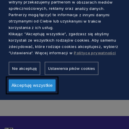
witryny przekazujemy partnerom w obszarach mediów
społecznościowych, reklamy oraz analizy danych.
Partnerzy mogą łączyć te informacje z innymi danymi
otrzymanymi od Ciebie lub uzyskanymi w trakcie
korzystania z ich usług.
Klikając “Akceptuję wszystkie“, zgadzasz się abyśmy
KULTURA
korzystali ze wszystkich rodzajów cookies. Aby samemu
zdecydować, które rodzaje cookies akceptujesz, wybierz
Gdański Żuraw ponownie otwiera się dla
“Ustawienia“. Więcej informacji w
Polityce prywatności
zwiedzających! Zobacz, jak „historia
kołem się toczy”
Nie akceptuję
Ustawienia pików cookies
Marcin Szumny
2 lata temu
Akceptuję wszystkie