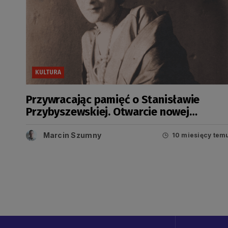
KULTURA
Przywracając pamięć o Stanisławie
Przybyszewskiej. Otwarcie nowej
wystawy plenerowej w Gdańsku
Marcin Szumny
10 miesięcy tem