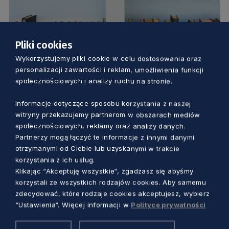
Pliki cookies
KULTURA
Wykorzystujemy pliki cookie w celu dostosowania oraz
personalizacji zawartości i reklam, umożliwienia funkcji
społecznościowych i analizy ruchu na stronie.
Gdyński pisarz nagrodzony w Gdańsku.
Konkurs literacki im. Bolesława Faca
Informacje dotyczące sposobu korzystania z naszej
rozstrzygnięty
witryny przekazujemy partnerom w obszarach mediów
5 lat temu
społecznościowych, reklamy oraz analizy danych.
Partnerzy mogą łączyć te informacje z innymi danymi
otrzymanymi od Ciebie lub uzyskanymi w trakcie
korzystania z ich usług.
Klikając “Akceptuję wszystkie“, zgadzasz się abyśmy
korzystali ze wszystkich rodzajów cookies. Aby samemu
zdecydować, które rodzaje cookies akceptujesz, wybierz
“Ustawienia“. Więcej informacji w
Polityce prywatności