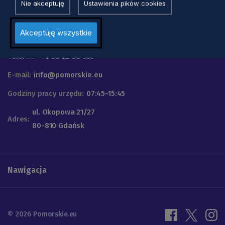
Nie akceptuję
Ustawienia pików cookies
Urząd Marszałkowski
Akceptuję wszystkie
Województwa Pomorskiego
Telefon
+48 58 32 68 555
E-mail:
info@pomorskie.eu
Godziny pracy urzędu:
07:45-15:45
ul. Okopowa 21/27
Adres:
80-810 Gdańsk
Nawigacja
© 2026 Pomorskie.eu