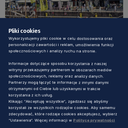
Pliki cookies
Wykorzystujemy pliki cookie w celu dostosowania oraz
KULTURA
personalizacji zawartości i reklam, umożliwienia funkcji
społecznościowych i analizy ruchu na stronie.
Koncerty, przedstawienia i parada
kaszubskich łodzi żaglowych. Ruszają
Informacje dotyczące sposobu korzystania z naszej
witryny przekazujemy partnerom w obszarach mediów
Gdańskie Dni Kaszubskie
społecznościowych, reklamy oraz analizy danych.
Piotr Pałkowski
2 miesiące temu
Partnerzy mogą łączyć te informacje z innymi danymi
otrzymanymi od Ciebie lub uzyskanymi w trakcie
korzystania z ich usług.
Klikając “Akceptuję wszystkie“, zgadzasz się abyśmy
korzystali ze wszystkich rodzajów cookies. Aby samemu
zdecydować, które rodzaje cookies akceptujesz, wybierz
“Ustawienia“. Więcej informacji w
Polityce prywatności