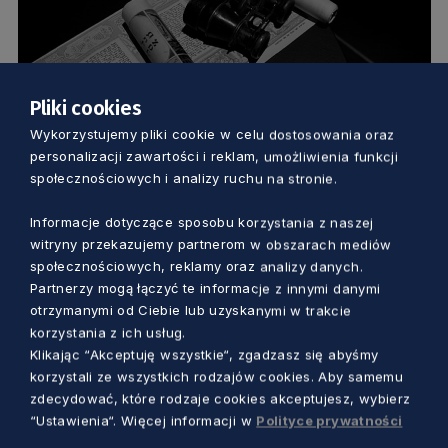
Pliki cookies
Wykorzystujemy pliki cookie w celu dostosowania oraz
KULTURA
personalizacji zawartości i reklam, umożliwienia funkcji
społecznościowych i analizy ruchu na stronie.
„Pamięci naszej strzeżcie”. Premierowy
pokaz filmu upamiętniającego ofiary
Informacje dotyczące sposobu korzystania z naszej
witryny przekazujemy partnerom w obszarach mediów
Holocaustu
społecznościowych, reklamy oraz analizy danych.
Marcin Szumny
5 lat temu
Partnerzy mogą łączyć te informacje z innymi danymi
otrzymanymi od Ciebie lub uzyskanymi w trakcie
korzystania z ich usług.
Klikając “Akceptuję wszystkie“, zgadzasz się abyśmy
korzystali ze wszystkich rodzajów cookies. Aby samemu
zdecydować, które rodzaje cookies akceptujesz, wybierz
“Ustawienia“. Więcej informacji w
Polityce prywatności