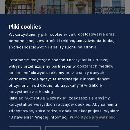
Pliki cookies
KULTURA
Wykorzystujemy pliki cookie w celu dostosowania oraz
personalizacji zawartości i reklam, umożliwienia funkcji
Rewitalizacja w obiektywie Renaty Szott.
społecznościowych i analizy ruchu na stronie.
Nowa wystawa w Galerii NCK
Informacje dotyczące sposobu korzystania z naszej
witryny przekazujemy partnerom w obszarach mediów
Marcin Szumny
5 lat temu
społecznościowych, reklamy oraz analizy danych.
Partnerzy mogą łączyć te informacje z innymi danymi
otrzymanymi od Ciebie lub uzyskanymi w trakcie
korzystania z ich usług.
Klikając “Akceptuję wszystkie“, zgadzasz się abyśmy
korzystali ze wszystkich rodzajów cookies. Aby samemu
zdecydować, które rodzaje cookies akceptujesz, wybierz
“Ustawienia“. Więcej informacji w
Polityce prywatności