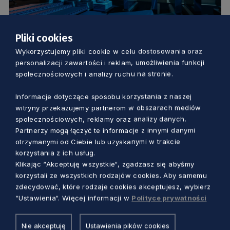
Pliki cookies
GOSPODARKA
Wykorzystujemy pliki cookie w celu dostosowania oraz
personalizacji zawartości i reklam, umożliwienia funkcji
Wiemy, kto został wyróżniony. Oto
społecznościowych i analizy ruchu na stronie.
Pomorscy Pracodawcy Roku
Informacje dotyczące sposobu korzystania z naszej
Aleksander Olszak
1 rok temu
witryny przekazujemy partnerom w obszarach mediów
społecznościowych, reklamy oraz analizy danych.
Partnerzy mogą łączyć te informacje z innymi danymi
otrzymanymi od Ciebie lub uzyskanymi w trakcie
korzystania z ich usług.
Klikając “Akceptuję wszystkie“, zgadzasz się abyśmy
korzystali ze wszystkich rodzajów cookies. Aby samemu
zdecydować, które rodzaje cookies akceptujesz, wybierz
“Ustawienia“. Więcej informacji w
Polityce prywatności
Nie akceptuję
Ustawienia pików cookies