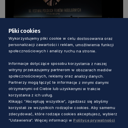
Pliki cookies
Wykorzystujemy pliki cookie w celu dostosowania oraz
KULTURA
personalizacji zawartości i reklam, umożliwienia funkcji
społecznościowych i analizy ruchu na stronie.
Rekordowa frekwencja na jubileuszowej
edycji. Festiwal filmowy w Gdyni
Informacje dotyczące sposobu korzystania z naszej
witryny przekazujemy partnerom w obszarach mediów
oficjalnie otwarty
społecznościowych, reklamy oraz analizy danych.
Marcin Szumny
10 miesięcy temu
Partnerzy mogą łączyć te informacje z innymi danymi
otrzymanymi od Ciebie lub uzyskanymi w trakcie
korzystania z ich usług.
Klikając “Akceptuję wszystkie“, zgadzasz się abyśmy
korzystali ze wszystkich rodzajów cookies. Aby samemu
zdecydować, które rodzaje cookies akceptujesz, wybierz
“Ustawienia“. Więcej informacji w
Polityce prywatności