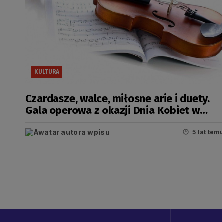
KULTURA
Czardasze, walce, miłosne arie i duety.
Gala operowa z okazji Dnia Kobiet w
słupskiej filharmonii
5 lat tem