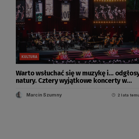
KULTURA
Warto wsłuchać się w muzykę i… odgłos
natury. Cztery wyjątkowe koncerty w
ramach NDI Sopot Classic
Marcin Szumny
2 lata tem