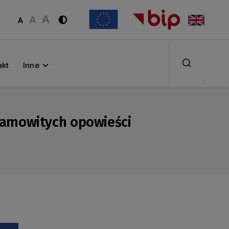
akt
Inne
esamowitych opowieści