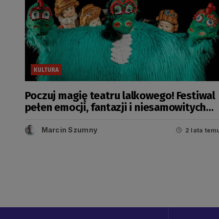
KULTURA
Poczuj magię teatru lalkowego! Festiwal
pełen emocji, fantazji i niesamowitych
opowieści
Marcin Szumny
2 lata tem