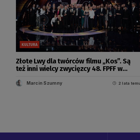
KULTURA
Złote Lwy dla twórców filmu „Kos”. Są
też inni wielcy zwycięzcy 48. FPFF w
Gdyni
Marcin Szumny
2 lata tem