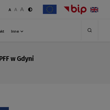
akt
Inne
FPFF w Gdyni