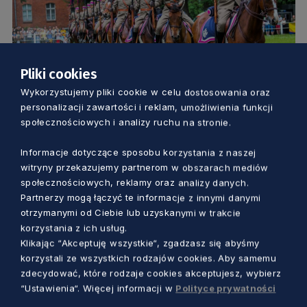
Pliki cookies
Wykorzystujemy pliki cookie w celu dostosowania oraz
KULTURA
personalizacji zawartości i reklam, umożliwienia funkcji
społecznościowych i analizy ruchu na stronie.
Święto Kawalerii 2. Pułku Szwoleżerów
Rokitniańskich. Będą pokazy wojskowe i
Informacje dotyczące sposobu korzystania z naszej
witryny przekazujemy partnerom w obszarach mediów
żywe lekcje historii
społecznościowych, reklamy oraz analizy danych.
Redakcja
3 lata temu
Partnerzy mogą łączyć te informacje z innymi danymi
otrzymanymi od Ciebie lub uzyskanymi w trakcie
korzystania z ich usług.
Klikając “Akceptuję wszystkie“, zgadzasz się abyśmy
korzystali ze wszystkich rodzajów cookies. Aby samemu
zdecydować, które rodzaje cookies akceptujesz, wybierz
“Ustawienia“. Więcej informacji w
Polityce prywatności