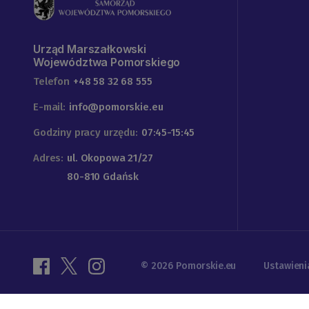
Urząd Marszałkowski
Województwa Pomorskiego
Telefon
+48 58 32 68 555
E-mail:
info@pomorskie.eu
Godziny pracy urzędu:
07:45-15:45
Adres:
ul. Okopowa 21/27
80-810 Gdańsk
© 2026 Pomorskie.eu
Ustawieni