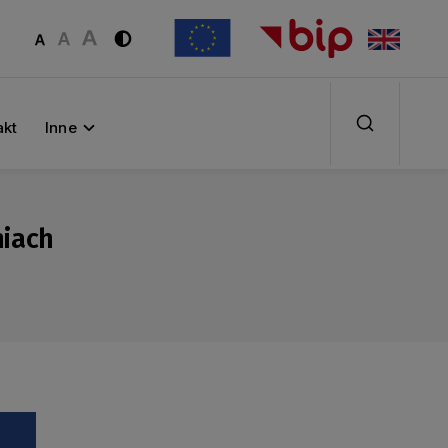
akt
Inne
niach