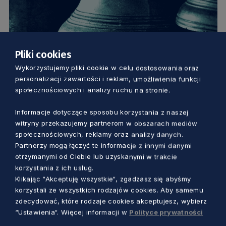
Pliki cookies
Wykorzystujemy pliki cookie w celu dostosowania oraz
KULTURA
personalizacji zawartości i reklam, umożliwienia funkcji
społecznościowych i analizy ruchu na stronie.
Dwie muzyczne premiery. Usłyszymy
utwory na carillon zamówione specjalnie
Informacje dotyczące sposobu korzystania z naszej
witryny przekazujemy partnerom w obszarach mediów
przez Muzeum Gdańska
społecznościowych, reklamy oraz analizy danych.
Marcin Szumny
4 lata temu
Partnerzy mogą łączyć te informacje z innymi danymi
otrzymanymi od Ciebie lub uzyskanymi w trakcie
korzystania z ich usług.
Klikając “Akceptuję wszystkie“, zgadzasz się abyśmy
korzystali ze wszystkich rodzajów cookies. Aby samemu
zdecydować, które rodzaje cookies akceptujesz, wybierz
“Ustawienia“. Więcej informacji w
Polityce prywatności