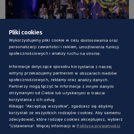
Pliki cookies
Wykorzystujemy pliki cookie w celu dostosowania oraz
KULTURA
personalizacji zawartości i reklam, umożliwienia funkcji
społecznościowych i analizy ruchu na stronie.
Znamy laureatów Medali Wolności
Słowa. Specjalne wyróżnienie przyznano
Informacje dotyczące sposobu korzystania z naszej
witryny przekazujemy partnerom w obszarach mediów
Marianowi Turskiemu
społecznościowych, reklamy oraz analizy danych.
Marcin Szumny
4 lata temu
Partnerzy mogą łączyć te informacje z innymi danymi
otrzymanymi od Ciebie lub uzyskanymi w trakcie
korzystania z ich usług.
Klikając “Akceptuję wszystkie“, zgadzasz się abyśmy
korzystali ze wszystkich rodzajów cookies. Aby samemu
zdecydować, które rodzaje cookies akceptujesz, wybierz
“Ustawienia“. Więcej informacji w
Polityce prywatności