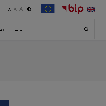
akt
Inne