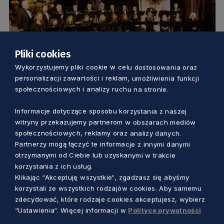
Pliki cookies
Wykorzystujemy pliki cookie w celu dostosowania oraz
KULTURA
personalizacji zawartości i reklam, umożliwienia funkcji
społecznościowych i analizy ruchu na stronie.
Mała msza uroczysta, a zarazem wielkie
wydarzenie artystyczne. Koncert
Informacje dotyczące sposobu korzystania z naszej
witryny przekazujemy partnerom w obszarach mediów
Polskiego Chóru Kameralnego
społecznościowych, reklamy oraz analizy danych.
Marcin Szumny
2 lata temu
Partnerzy mogą łączyć te informacje z innymi danymi
otrzymanymi od Ciebie lub uzyskanymi w trakcie
korzystania z ich usług.
Klikając “Akceptuję wszystkie“, zgadzasz się abyśmy
korzystali ze wszystkich rodzajów cookies. Aby samemu
zdecydować, które rodzaje cookies akceptujesz, wybierz
“Ustawienia“. Więcej informacji w
Polityce prywatności