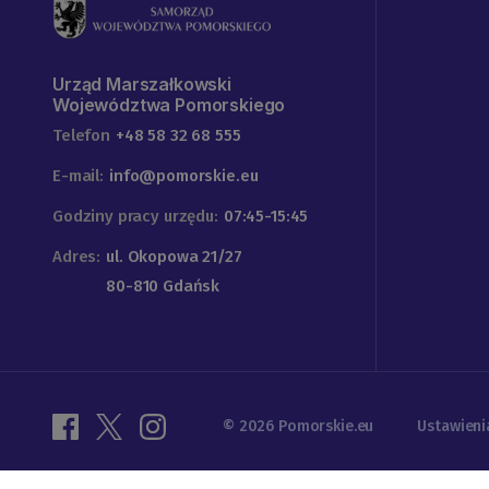
Urząd Marszałkowski
Województwa Pomorskiego
Telefon
+48 58 32 68 555
E-mail:
info@pomorskie.eu
Godziny pracy urzędu:
07:45-15:45
Adres:
ul. Okopowa 21/27
80-810 Gdańsk
© 2026 Pomorskie.eu
Ustawieni