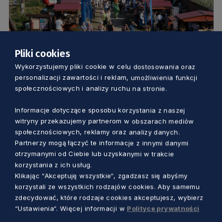
Pliki cookies
Wykorzystujemy pliki cookie w celu dostosowania oraz
OBSZARY WIEJSKIE
personalizacji zawartości i reklam, umożliwienia funkcji
społecznościowych i analizy ruchu na stronie.
Pierwszy dzień dożynek wojewódzkich
za nami. W Owidzu było kolorowo,
Informacje dotyczące sposobu korzystania z naszej
witryny przekazujemy partnerom w obszarach mediów
gwarno, smacznie i muzycznie [FOTO]
społecznościowych, reklamy oraz analizy danych.
Dorota Kulka
1 rok temu
Partnerzy mogą łączyć te informacje z innymi danymi
otrzymanymi od Ciebie lub uzyskanymi w trakcie
korzystania z ich usług.
Klikając “Akceptuję wszystkie“, zgadzasz się abyśmy
korzystali ze wszystkich rodzajów cookies. Aby samemu
zdecydować, które rodzaje cookies akceptujesz, wybierz
“Ustawienia“. Więcej informacji w
Polityce prywatności