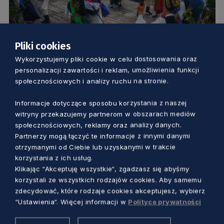
Pliki cookies
KULTURA
Wykorzystujemy pliki cookie w celu dostosowania oraz
personalizacji zawartości i reklam, umożliwienia funkcji
50. Jarmark Wdzydzki. Sprawdź, jak
społecznościowych i analizy ruchu na stronie.
będzie wyglądał uroczysty jubileusz
Informacje dotyczące sposobu korzystania z naszej
witryny przekazujemy partnerom w obszarach mediów
Piotr Pałkowski
1 rok temu
społecznościowych, reklamy oraz analizy danych.
Partnerzy mogą łączyć te informacje z innymi danymi
otrzymanymi od Ciebie lub uzyskanymi w trakcie
korzystania z ich usług.
Klikając “Akceptuję wszystkie“, zgadzasz się abyśmy
korzystali ze wszystkich rodzajów cookies. Aby samemu
zdecydować, które rodzaje cookies akceptujesz, wybierz
“Ustawienia“. Więcej informacji w
Polityce prywatności