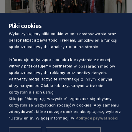
Pliki cookies
SAMORZĄD
Wykorzystujemy pliki cookie w celu dostosowania oraz
personalizacji zawartości i reklam, umożliwienia funkcji
społecznościowych i analizy ruchu na stronie.
Święto Wolności i Demokracji.
Najważniejszy dzień obchodów 40.
Informacje dotyczące sposobu korzystania z naszej
rocznicy Sierpnia ’80
witryny przekazujemy partnerom w obszarach mediów
5 lat temu
społecznościowych, reklamy oraz analizy danych.
Partnerzy mogą łączyć te informacje z innymi danymi
otrzymanymi od Ciebie lub uzyskanymi w trakcie
korzystania z ich usług.
Klikając “Akceptuję wszystkie“, zgadzasz się abyśmy
korzystali ze wszystkich rodzajów cookies. Aby samemu
zdecydować, które rodzaje cookies akceptujesz, wybierz
“Ustawienia“. Więcej informacji w
Polityce prywatności