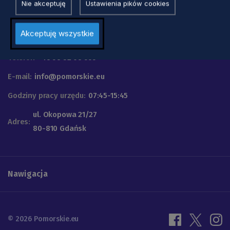
Nie akceptuję
Ustawienia pików cookies
Urząd Marszałkowski
Akceptuję wszystkie
Województwa Pomorskiego
Telefon
+48 58 32 68 555
E-mail:
info@pomorskie.eu
Godziny pracy urzędu:
07:45-15:45
ul. Okopowa 21/27
Adres:
80-810 Gdańsk
Nawigacja
© 2026 Pomorskie.eu