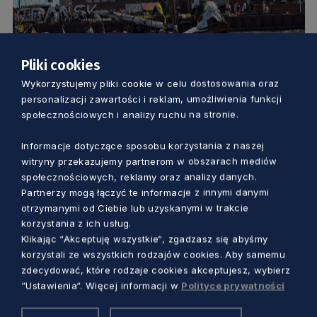
Pliki cookies
KULTURA
Wykorzystujemy pliki cookie w celu dostosowania oraz
personalizacji zawartości i reklam, umożliwienia funkcji
Kaszubi przejmują miasto. Czwarte
społecznościowych i analizy ruchu na stronie.
Gdańskie Dni Kaszubskie tuż-tuż!
Informacje dotyczące sposobu korzystania z naszej
witryny przekazujemy partnerom w obszarach mediów
Piotr Pałkowski
1 rok temu
społecznościowych, reklamy oraz analizy danych.
Partnerzy mogą łączyć te informacje z innymi danymi
otrzymanymi od Ciebie lub uzyskanymi w trakcie
korzystania z ich usług.
Klikając “Akceptuję wszystkie“, zgadzasz się abyśmy
korzystali ze wszystkich rodzajów cookies. Aby samemu
zdecydować, które rodzaje cookies akceptujesz, wybierz
“Ustawienia“. Więcej informacji w
Polityce prywatności