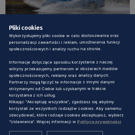
Pliki cookies
ZDROWIE
Wykorzystujemy pliki cookie w celu dostosowania oraz
personalizacji zawartości i reklam, umożliwienia funkcji
WOŚP – trwa licytacja ekstremalnej
społecznościowych i analizy ruchu na stronie.
jazdy od marszałka
Informacje dotyczące sposobu korzystania z naszej
witryny przekazujemy partnerom w obszarach mediów
Dorota Kulka
6 miesięcy temu
społecznościowych, reklamy oraz analizy danych.
Partnerzy mogą łączyć te informacje z innymi danymi
otrzymanymi od Ciebie lub uzyskanymi w trakcie
korzystania z ich usług.
Klikając “Akceptuję wszystkie“, zgadzasz się abyśmy
korzystali ze wszystkich rodzajów cookies. Aby samemu
zdecydować, które rodzaje cookies akceptujesz, wybierz
“Ustawienia“. Więcej informacji w
Polityce prywatności