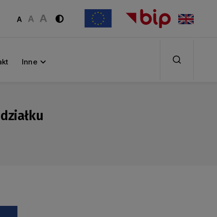
akt
Inne
edziałku