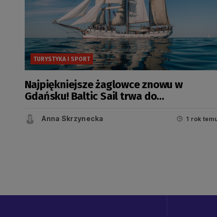
TURYSTYKA I SPORT
Najpiękniejsze żaglowce znowu w
Gdańsku! Baltic Sail trwa do
poniedziałku
Anna Skrzynecka
1 rok tem