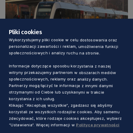
Pliki cookies
Wykorzystujemy pliki cookie w celu dostosowania oraz
KOMUNIKACJA
personalizacji zawartości i reklam, umożliwienia funkcji
społecznościowych i analizy ruchu na stronie.
Uwaga pasażerowie! Zmiany na kolei. Z
Trójmiasta do Kartuz z przesiadką na
Informacje dotyczące sposobu korzystania z naszej
witryny przekazujemy partnerom w obszarach mediów
autobus w Somoninie
społecznościowych, reklamy oraz analizy danych.
Aleksander Olszak
4 lata temu
Partnerzy mogą łączyć te informacje z innymi danymi
otrzymanymi od Ciebie lub uzyskanymi w trakcie
korzystania z ich usług.
Klikając “Akceptuję wszystkie“, zgadzasz się abyśmy
korzystali ze wszystkich rodzajów cookies. Aby samemu
zdecydować, które rodzaje cookies akceptujesz, wybierz
“Ustawienia“. Więcej informacji w
Polityce prywatności