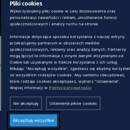
Pliki cookies
Wykorzystujemy pliki cookie w celu dostosowania oraz
SAMORZĄD
personalizacji zawartości i reklam, umożliwienia funkcji
społecznościowych i analizy ruchu na stronie.
Razem możemy wybrać zwycięzców!
Głosowanie na Pomorskie Sztormy
Informacje dotyczące sposobu korzystania z naszej witryny
właśnie się rozpoczęło
przekazujemy partnerom w obszarach mediów
Marcin Szumny
5 miesięcy temu
społecznościowych, reklamy oraz analizy danych. Partnerzy
mogą łączyć te informacje z innymi danymi otrzymanymi od
Ciebie lub uzyskanymi w trakcie korzystania z ich usług.
u
Klikając “Akceptuję wszystkie“, zgadzasz się abyśmy korzystal
ze wszystkich rodzajów cookies. Aby samemu zdecydować,
które rodzaje cookies akceptujesz, wybierz “Ustawienia“.
Więcej informacji w
Polityce prywatności
Nie akceptuję
Ustawienia pików cookies
Akceptuję wszystkie