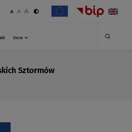
akt
Inne
skich Sztormów