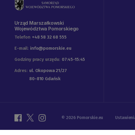
Urząd Marszałkowski
Województwa Pomorskiego
Telefon
+48 58 32 68 555
E-mail:
info@pomorskie.eu
Godziny pracy urzędu:
07:45-15:45
Adres:
ul. Okopowa 21/27
80-810 Gdańsk
© 2026 Pomorskie.eu
Ustawieni