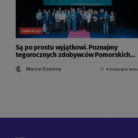
SAMORZĄD
Są po prostu wyjątkowi. Poznajmy
tegorocznych zdobywców Pomorskich
Sztormów
Marcin Szumny
4 miesiące tem