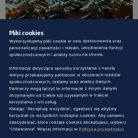
Pliki cookies
Wykorzystujemy pliki cookie w celu dostosowania oraz
KULTURA
personalizacji zawartości i reklam, umożliwienia funkcji
społecznościowych i analizy ruchu na stronie.
To już ostatni dzień. Tylko do
poniedziałku można zgłaszać
Informacje dotyczące sposobu korzystania z naszej
witryny przekazujemy partnerom w obszarach mediów
kandydatów do Pomorskiej Nagrody
społecznościowych, reklamy oraz analizy danych.
4 lata temu
Artystycznej
Partnerzy mogą łączyć te informacje z innymi danymi
otrzymanymi od Ciebie lub uzyskanymi w trakcie
korzystania z ich usług.
Klikając “Akceptuję wszystkie“, zgadzasz się abyśmy
korzystali ze wszystkich rodzajów cookies. Aby samemu
zdecydować, które rodzaje cookies akceptujesz, wybierz
“Ustawienia“. Więcej informacji w
Polityce prywatności