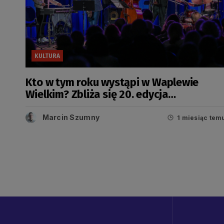
KULTURA
Kto w tym roku wystąpi w Waplewie
Wielkim? Zbliża się 20. edycja
Pomorskich Dni Chopinowskich
Marcin Szumny
1 miesiąc tem