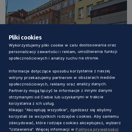
Pliki cookies
Wykorzystujemy pliki cookie w celu dostosowania oraz
personalizacji zawartości i reklam, umożliwienia funkcji
ZDROWIE
społecznościowych i analizy ruchu na stronie.
Szpital z niezwykłą historią, świetnym
Informacje dotyczące sposobu korzystania z naszej
sprzętem i wykwalifikowanym
witryny przekazujemy partnerom w obszarach mediów
personelem. Gdański „Kopernik” ma już
społecznościowych, reklamy oraz analizy danych.
150 lat
Dorota Kulka
Partnerzy mogą łączyć te informacje z innymi danymi
10 miesięcy temu
otrzymanymi od Ciebie lub uzyskanymi w trakcie
korzystania z ich usług.
Klikając “Akceptuję wszystkie“, zgadzasz się abyśmy
korzystali ze wszystkich rodzajów cookies. Aby samemu
zdecydować, które rodzaje cookies akceptujesz, wybierz
“Ustawienia“. Więcej informacji w
Polityce prywatności