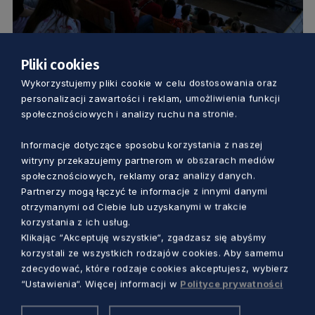
Pliki cookies
KULTURA
Wykorzystujemy pliki cookie w celu dostosowania oraz
personalizacji zawartości i reklam, umożliwienia funkcji
Kino plenerowe z widokiem na morze.
społecznościowych i analizy ruchu na stronie.
Rusza kolejna edycja Kina Letniego w
Informacje dotyczące sposobu korzystania z naszej
Orłowie
witryny przekazujemy partnerom w obszarach mediów
Marcin Szumny
3 lata temu
społecznościowych, reklamy oraz analizy danych.
Partnerzy mogą łączyć te informacje z innymi danymi
otrzymanymi od Ciebie lub uzyskanymi w trakcie
korzystania z ich usług.
Klikając “Akceptuję wszystkie“, zgadzasz się abyśmy
korzystali ze wszystkich rodzajów cookies. Aby samemu
zdecydować, które rodzaje cookies akceptujesz, wybierz
“Ustawienia“. Więcej informacji w
Polityce prywatności