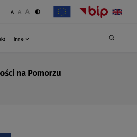
akt
Inne
łości na Pomorzu