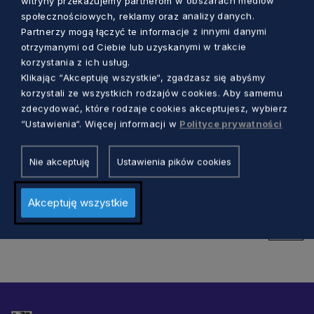
witryny przekazujemy partnerom w obszarach mediów
społecznościowych, reklamy oraz analizy danych.
Partnerzy mogą łączyć te informacje z innymi danymi
otrzymanymi od Ciebie lub uzyskanymi w trakcie
korzystania z ich usług.
Klikając “Akceptuję wszystkie“, zgadzasz się abyśmy
KULTURA
korzystali ze wszystkich rodzajów cookies. Aby samemu
zdecydować, które rodzaje cookies akceptujesz, wybierz
Znamy laureatów 11. Biennale Sztuki
“Ustawienia“. Więcej informacji w
Polityce prywatności
Młodych Rybie Oko. Poznaj ich sylwetki
Nie akceptuję
Ustawienia pików cookies
Dorota Kulka
1 rok temu
Akceptuję wszystkie