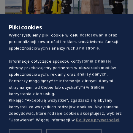
Pliki cookies
SAMORZĄD
Wykorzystujemy pliki cookie w celu dostosowania oraz
personalizacji zawartości i reklam, umożliwienia funkcji
Wyjątkowe obchody zaślubinowe w
społecznościowych i analizy ruchu na stronie.
Pucku. W tym roku odbędą się… innego
Informacje dotyczące sposobu korzystania z naszej
dnia
witryny przekazujemy partnerom w obszarach mediów
Marcin Szumny
6 miesięcy temu
społecznościowych, reklamy oraz analizy danych.
Partnerzy mogą łączyć te informacje z innymi danymi
otrzymanymi od Ciebie lub uzyskanymi w trakcie
korzystania z ich usług.
Klikając “Akceptuję wszystkie“, zgadzasz się abyśmy
korzystali ze wszystkich rodzajów cookies. Aby samemu
zdecydować, które rodzaje cookies akceptujesz, wybierz
“Ustawienia“. Więcej informacji w
Polityce prywatności