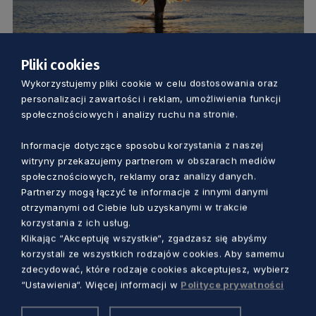
Pliki cookies
GOSPODARKA
Wykorzystujemy pliki cookie w celu dostosowania oraz
personalizacji zawartości i reklam, umożliwienia funkcji
1000 Aniołów o wschodzie słońca –
społecznościowych i analizy ruchu na stronie.
niezwykłe wydarzenie na sopockiej plaży
Informacje dotyczące sposobu korzystania z naszej
witryny przekazujemy partnerom w obszarach mediów
Anna Skrzynecka
1 rok temu
społecznościowych, reklamy oraz analizy danych.
Partnerzy mogą łączyć te informacje z innymi danymi
otrzymanymi od Ciebie lub uzyskanymi w trakcie
korzystania z ich usług.
Klikając “Akceptuję wszystkie“, zgadzasz się abyśmy
korzystali ze wszystkich rodzajów cookies. Aby samemu
zdecydować, które rodzaje cookies akceptujesz, wybierz
“Ustawienia“. Więcej informacji w
Polityce prywatności