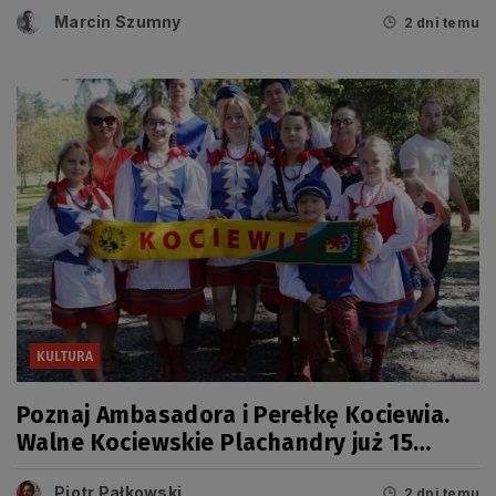
miało swój dzień
Marcin Szumny
2 dni temu
KULTURA
Poznaj Ambasadora i Perełkę Kociewia.
Walne Kociewskie Plachandry już 15
sierpnia
Piotr Pałkowski
2 dni temu