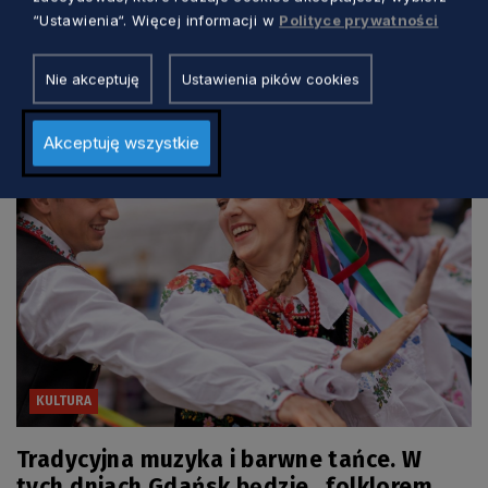
morzem. Wyjątkowy festiwal w Jastarni
“Ustawienia“. Więcej informacji w
Polityce prywatności
Marcin Szumny
7 godzin temu
Nie akceptuję
Ustawienia pików cookies
Akceptuję wszystkie
KULTURA
Tradycyjna muzyka i barwne tańce. W
tych dniach Gdańsk będzie „folklorem