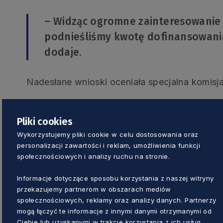
– Widząc ogromne zainteresowanie
podnieśliśmy kwotę dofinansowania
dodaje.
Nadesłane wnioski oceniała specjalna komisja
– Pomysłowość wnioskodawców była
Pliki cookies
wybranych do dofinansowania zosta
Wykorzystujemy pliki cookie w celu dostosowania oraz
Krzysztof Pałkowski, dyrektor Dep
personalizacji zawartości i reklam, umożliwienia funkcji
Rolnictwa UMWP.
społecznościowych i analizy ruchu na stronie.
Informacje dotyczące sposobu korzystania z naszej witryny
Łączna pula przeznaczona dla sołectw wynosi
przekazujemy partnerom w obszarach mediów
społecznościowych, reklamy oraz analizy danych. Partnerzy
mogą łączyć te informacje z innymi danymi otrzymanymi od
Ambrozjański zakątek
Ciebie lub uzyskanymi w trakcie korzystania z ich usług.