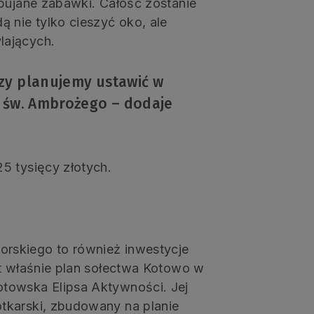
 bujane zabawki. Całość zostanie
 nie tylko cieszyć oko, ale
lających.
zy planujemy ustawić w
y św. Ambrożego – dodaje
5 tysięcy złotych.
rskiego to również inwestycje
st właśnie plan sołectwa Kotowo w
towska Elipsa Aktywności. Jej
tkarski, zbudowany na planie