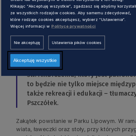
Klikając “Akceptuję wszystkie“, zgadzasz się abyśmy korzystal
ze wszystkich rodzajów cookies. Aby samemu zdecydować,
Wszystkich projektów, które dostały dofinan
które rodzaje cookies akceptujesz, wybierz “Ustawienia“.
jednak wśród nich kilka wyróżniających się. N
Więcej informacji w
Polityce prywatności
sołectwa Pszczółki. To „Ambrozjański Zakątek”
integracji i rekreacji.
Nie akceptuję
Ustawienia pików cookies
– Mamy w Pszczółkach wiele miejsc
Akceptuję wszystkie
pszczelarstwa i miodu. Nie mamy 
św. Ambrożemu, który jest patrone
to będzie nie tylko miejsce międzyp
także rekreacji i edukacji – tłumac
Pszczółek.
Zakątek powstanie w Parku Lipowym. W rama
wiata, ławeczki oraz stoły, przy których prz