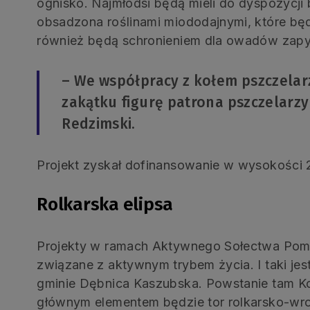
ognisko. Najmłodsi będą mieli do dyspozycji
obsadzona roślinami miododajnymi, które będą
również będą schronieniem dla owadów zapy
– We współpracy z kołem pszczelar
zakątku figurę patrona pszczelarz
Redzimski.
Projekt zyskał dofinansowanie w wysokości 2
Rolkarska elipsa
Projekty w ramach Aktywnego Sołectwa Pomo
związane z aktywnym trybem życia. I taki je
gminie Dębnica Kaszubska. Powstanie tam Ko
głównym elementem będzie tor rolkarsko-wro