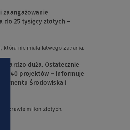
 i zaangażowanie
 do 25 tysięcy złotych –
, która nie miała łatwego zadania.
 bardzo duża. Ostatecznie
ło 40 projektów – informuje
artamentu Środowiska i
ła prawie milion złotych.