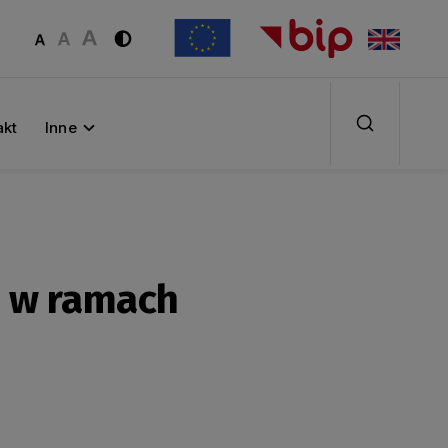
akt
Inne
e w ramach