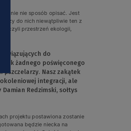
i
sowanie nie sposób opisać. Jest
ależy do nich niewątpliwie ten z
, czyli przestrzeń ekologii,
 nawiązujących do
jednak żadnego poświęconego
m pszczelarzy. Nasz zakątek
okoleniowej integracji, ale
zy Damian Redzimski, sołtys
ch projektu postawiona zostanie
ygotowana będzie niecka na