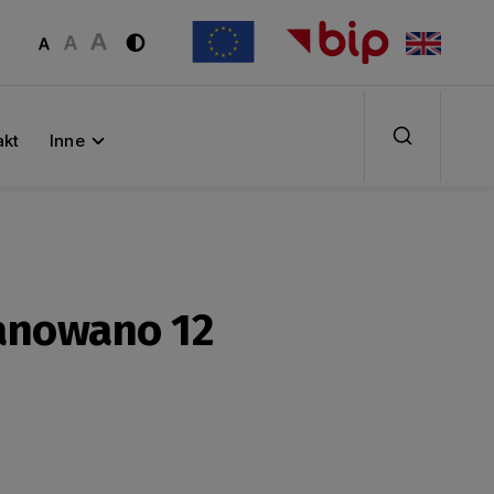
akt
Inne
lanowano 12