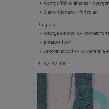
George Tchitchinadze – dyrygen
Daniel Ciobanu – fortepian
Program:
George Gershwin – Koncert fort
przerwa [20′]
Antonín Dvořák – IX Symfonia e
Bilety: 32-100 zł