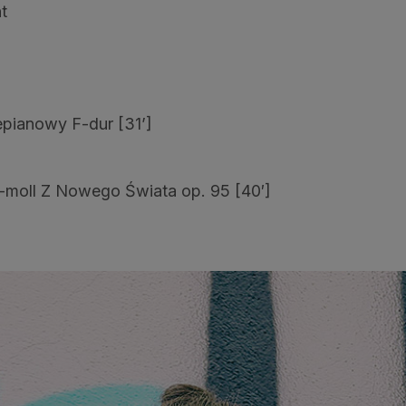
t
epianowy F-dur [31’]
-moll Z Nowego Świata op. 95 [40′]