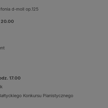
fonia d-moll op.125
. 20.00
ent
odz. 17.00
sk
ałtyckiego Konkursu Pianistycznego