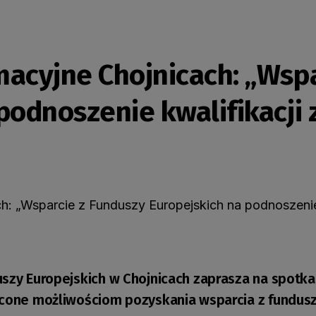
macyjne Chojnicach: „Wspa
 podnoszenie kwalifikacj
uszy Europejskich w Chojnicach zaprasza na spotk
ęcone możliwościom pozyskania wsparcia z fundus