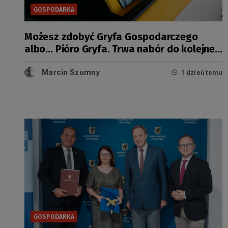
GOSPODARKA
Możesz zdobyć Gryfa Gospodarczego
albo… Pióro Gryfa. Trwa nabór do kolejnej
edycji konkursu
Marcin Szumny
1 dzień temu
GOSPODARKA