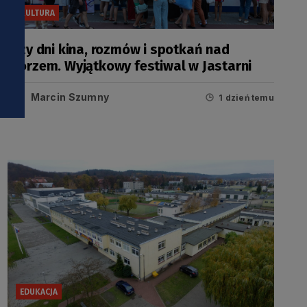
KULTURA
Trzy dni kina, rozmów i spotkań nad
morzem. Wyjątkowy festiwal w Jastarni
Marcin Szumny
1 dzień temu
EDUKACJA