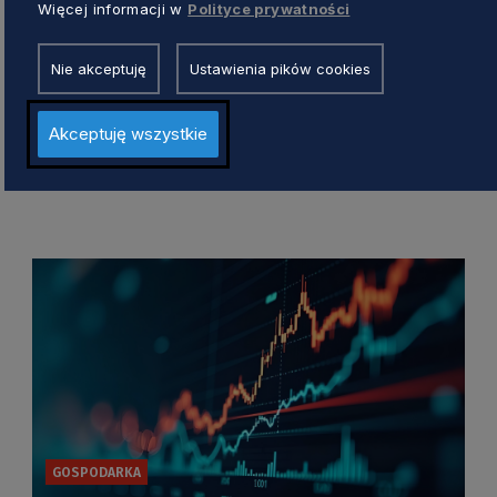
Więcej informacji w
Polityce prywatności
ELEKTROWNIA JĄDROWA
Nie akceptuję
Ustawienia pików cookies
EuroVelo 10/13. Jak przejechać w rejonie
budowanej elektrowni jądrowej?
Akceptuję wszystkie
Aleksander Olszak
1 dzień temu
GOSPODARKA