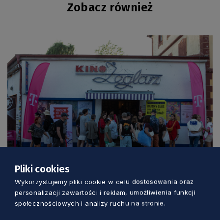
Zobacz również
KULTURA
Pliki cookies
Wykorzystujemy pliki cookie w celu dostosowania oraz
Trzy dni kina, rozmów i spotkań nad
personalizacji zawartości i reklam, umożliwienia funkcji
morzem. Wyjątkowy festiwal w Jastarni
społecznościowych i analizy ruchu na stronie.
Marcin Szumny
1 dzień temu