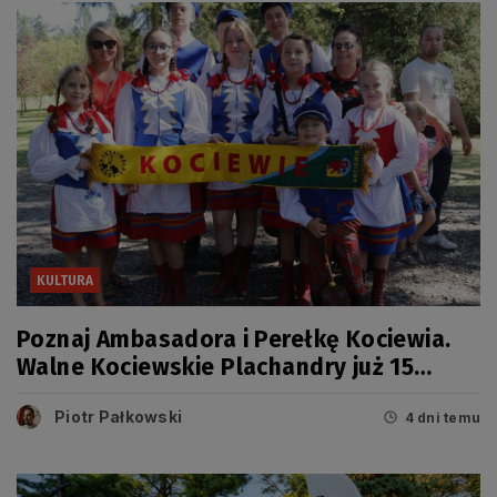
KULTURA
Poznaj Ambasadora i Perełkę Kociewia.
Walne Kociewskie Plachandry już 15
sierpnia
Piotr Pałkowski
4 dni temu