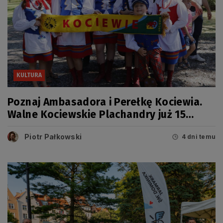
KULTURA
Poznaj Ambasadora i Perełkę Kociewia.
Walne Kociewskie Plachandry już 15
sierpnia
Piotr Pałkowski
4 dni temu