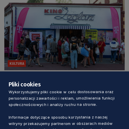
KULTURA
Trzy dni kina, rozmów i spotkań nad
Pliki cookies
morzem. Wyjątkowy festiwal w Jastarni
Wykorzystujemy pliki cookie w celu dostosowania oraz
personalizacji zawartości i reklam, umożliwienia funkcji
Marcin Szumny
2 dni temu
społecznościowych i analizy ruchu na stronie.
Informacje dotyczące sposobu korzystania z naszej
witryny przekazujemy partnerom w obszarach mediów