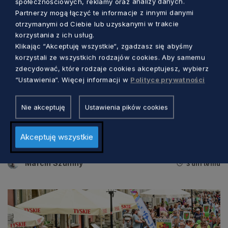
społecznościowych, reklamy oraz analizy danych.
Partnerzy mogą łączyć te informacje z innymi danymi
otrzymanymi od Ciebie lub uzyskanymi w trakcie
korzystania z ich usług.
Klikając “Akceptuję wszystkie“, zgadzasz się abyśmy
korzystali ze wszystkich rodzajów cookies. Aby samemu
zdecydować, które rodzaje cookies akceptujesz, wybierz
“Ustawienia“. Więcej informacji w
Polityce prywatności
KULTURA
Nie akceptuję
Ustawienia pików cookies
Tradycyjna muzyka i barwne tańce. W
Akceptuję wszystkie
tych dniach Gdańsk będzie „folklorem
malowany”
Marcin Szumny
3 dni temu