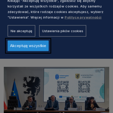
Klikając “Akceptuję wszystkie“, zgadzasz się abyśmy
W. Witosa w Tczewie powstanie budynek
korzystali ze wszystkich rodzajów cookies. Aby samemu
łączący funkcję administracyjną oraz
zdecydować, które rodzaje cookies akceptujesz, wybierz
“Ustawienia“. Więcej informacji w
Polityce prywatności
integracyjną.
Nie akceptuję
Ustawienia pików cookies
Akceptuję wszystkie
Zobacz również