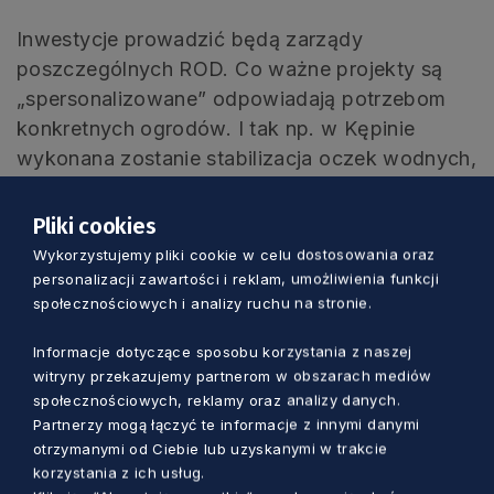
Inwestycje prowadzić będą zarządy
poszczególnych ROD. Co ważne projekty są
„spersonalizowane” odpowiadają potrzebom
konkretnych ogrodów. I tak np. w Kępinie
wykonana zostanie stabilizacja oczek wodnych,
a w Czersku sieci drenażowej. W Człuchowie
ROD „nasz Ogród” będzie miał utwardzone
Pliki cookies
ciągi piesze. Modernizacja działkowych alejek
Wykorzystujemy pliki cookie w celu dostosowania oraz
to zadanie, jakie będzie realizowane w Gdyni.
personalizacji zawartości i reklam, umożliwienia funkcji
społecznościowych i analizy ruchu na stronie.
Ważne jest również bezpieczeństwo
działkowców. Służyć będzie temu instalacja i
Informacje dotyczące sposobu korzystania z naszej
modernizacja monitoringu oraz oświetlenia
witryny przekazujemy partnerom w obszarach mediów
(Starogard Gdański oraz Ustka) i sieci
społecznościowych, reklamy oraz analizy danych.
energetycznej (Olszanka). W nadmorskim
Partnerzy mogą łączyć te informacje z innymi danymi
otrzymanymi od Ciebie lub uzyskanymi w trakcie
Władysławowie (ROD im. Gen. Józefa Hallera)
korzystania z ich usług.
wybudowany zostanie plac zabaw, a w ROD im.