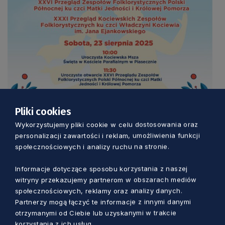
Pliki cookies
Wykorzystujemy pliki cookie w celu dostosowania oraz
personalizacji zawartości i reklam, umożliwienia funkcji
społecznościowych i analizy ruchu na stronie.
Informacje dotyczące sposobu korzystania z naszej
witryny przekazujemy partnerom w obszarach mediów
społecznościowych, reklamy oraz analizy danych.
Organizatorami imprezy są Centrum Kultury i
Partnerzy mogą łączyć te informacje z innymi danymi
Biblioteka Publiczna w Gniewie, Gmina Gniew
otrzymanymi od Ciebie lub uzyskanymi w trakcie
korzystania z ich usług.