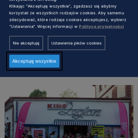
oraz Stowarzyszenie Piaseczno Folklor
Klikając “Akceptuję wszystkie“, zgadzasz się abyśmy
Festiwal. Patronat honorowy nad tym
korzystali ze wszystkich rodzajów cookies. Aby samemu
wydarzeniem objął marszałek województwa
zdecydować, które rodzaje cookies akceptujesz, wybierz
pomorskiego Mieczysław Struk.
“Ustawienia“. Więcej informacji w
Polityce prywatności
Nie akceptuję
Ustawienia pików cookies
Akceptuję wszystkie
Zobacz również