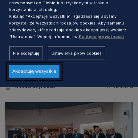
otrzymanymi od Ciebie lub uzyskanymi w trakcie
korzystania z ich usług.
Klikając “Akceptuję wszystkie“, zgadzasz się abyśmy
korzystali ze wszystkich rodzajów cookies. Aby samemu
zdecydować, które rodzaje cookies akceptujesz, wybierz
“Ustawienia“. Więcej informacji w
Polityce prywatności
SAMORZĄD
Nie akceptuję
Ustawienia pików cookies
Szukamy radnych młodzieżowego
Akceptuję wszystkie
sejmiku! Zgłoście się i zmieniajcie
Pomorskie
Anna Skrzynecka
4 dni temu