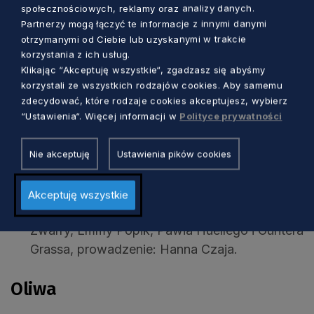
Wybrane zagadnienia z dziejów świątyni przy
społecznościowych, reklamy oraz analizy danych.
ul. Łąkowej na podstawie zachowanej
Partnerzy mogą łączyć te informacje z innymi danymi
dokumentacji archiwalnej i fotograficznej,
otrzymanymi od Ciebie lub uzyskanymi w trakcie
korzystania z ich usług.
prowadzenie: Anna Dymek (wykład),
Klikając “Akceptuję wszystkie“, zgadzasz się abyśmy
8 października, czwartek, godz. 17.00 –
korzystali ze wszystkich rodzajów cookies. Aby samemu
Ukryta architektura Dolnego Miasta,
zdecydować, które rodzaje cookies akceptujesz, wybierz
“Ustawienia“. Więcej informacji w
Polityce prywatności
prowadzenie: Marek Z. Barański.
Nie akceptuję
Ustawienia pików cookies
Biskupia Górka
10 października, sobota 12.00 – Literacka
Akceptuję wszystkie
Biskupia Górka na podstawie książek Brunona
Zwarry, Emmy Popik, Pawła Huellego i Güntera
Grassa, prowadzenie: Hanna Czaja.
Oliwa