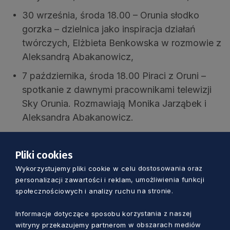
30 września, środa 18.00 – Orunia słodko
gorzka – dzielnica jako inspiracja działań
twórczych, Elżbieta Benkowska w rozmowie z
Aleksandrą Abakanowicz,
7 października, środa 18.00 Piraci z Oruni –
spotkanie z dawnymi pracownikami telewizji
Sky Orunia. Rozmawiają Monika Jarząbek i
Aleksandra Abakanowicz.
Dolne Miasto
Pliki cookies
Wykorzystujemy pliki cookie w celu dostosowania oraz
1 października, czwartek, godz. 16.30 –
personalizacji zawartości i reklam, umożliwienia funkcji
Przyroda Dolnego Miasta prowadzenie Michał
społecznościowych i analizy ruchu na stronie.
Buliński,
Informacje dotyczące sposobu korzystania z naszej
3 października, sobota, godz. 15.00 –
witryny przekazujemy partnerom w obszarach mediów