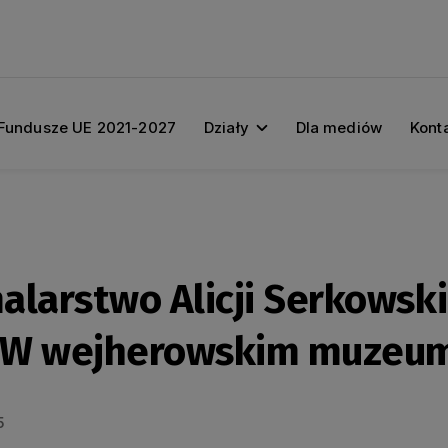
Fundusze UE 2021-2027
Działy
Dla mediów
Kont
larstwo Alicji Serkowskiej
e? W wejherowskim muzeu
5