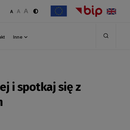
akt
Inne
 i spotkaj się z
m