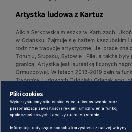
Artystka ludowa z Kartuz
Alicja Serkowska mieszka w Kartuzach. Uko
w Gdańsku. Zajmuje się haftem kaszubskim i 
rodzinne tradycje artystyczne. Jej prace zn
Toruniu, Słupsku, Bytowie i Pile, a także był
granicą. Artystka jest laureatką licznych nagr
Ormuzdowej. W latach 2013-2019 pełniła fun
Twórców Ludowych Oddziału Gdańskiego, obe
Przewodniczy Klubowi Haftu „Modre Nitecz
Pliki cookies
Kartuzach. Prowadzi warsztaty, ilustruje książ
Wykorzystujemy pliki cookie w celu dostosowania oraz
artystycznych. W 2023 r. była stypendystką 
personalizacji zawartości i reklam, umożliwienia funkcji
Dziedzictwa Wsi.
społecznościowych i analizy ruchu na stronie.
Informacje dotyczące sposobu korzystania z naszej witryny