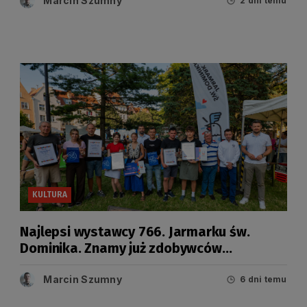
Marcin Szumny
2 dni temu
KULTURA
Najlepsi wystawcy 766. Jarmarku św.
Dominika. Znamy już zdobywców
tegorocznych Grand Prix
Marcin Szumny
6 dni temu