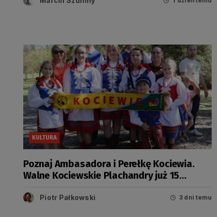
Marcin Szumny
1 dzień temu
KULTURA
Poznaj Ambasadora i Perełkę Kociewia.
Walne Kociewskie Plachandry już 15
sierpnia
Piotr Pałkowski
3 dni temu