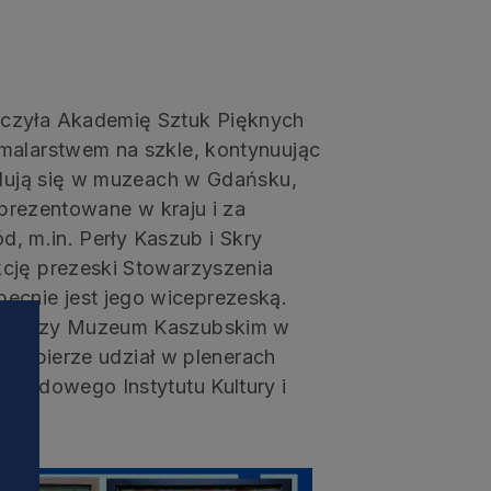
ńczyła Akademię Sztuk Pięknych
malarstwem na szkle, kontynuując
ajdują się w muzeach w Gdańsku,
y prezentowane w kraju i za
ód, m.in. Perły Kaszub i Skry
kcję prezeski Stowarzyszenia
cnie jest jego wiceprezeską.
ki” przy Muzeum Kaszubskim w
ki i bierze udział w plenerach
Narodowego Instytutu Kultury i