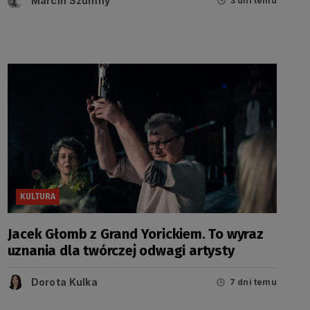
Marcin Szumny
3 dni temu
KULTURA
Jacek Głomb z Grand Yorickiem. To wyraz
uznania dla twórczej odwagi artysty
Dorota Kulka
7 dni temu